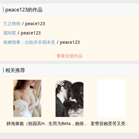
peace123的作品
兰之猗猗
/
peace123
眉间星
/
peace123
保姆情事：出轨并非我本意
/
peace123
查看全部作品
相关推荐
静海旖旎（校园高H）
生而为Beta，她很抱歉（abo np)
姜赞容她受苦又受难（NPH）