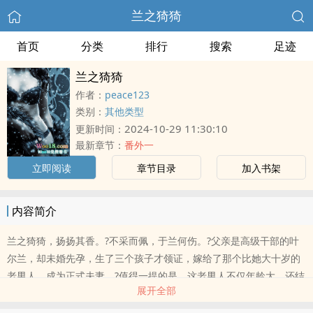
兰之猗猗
首页
分类
排行
搜索
足迹
兰之猗猗
作者：
peace123
类别：
其他类型
2024-10-29 11:30:10
更新时间：
最新章节：
番外一
立即阅读
章节目录
加入书架
内容简介
兰之猗猗，扬扬其香。?不采而佩，于兰何伤。?父亲是高级干部的叶
尔兰，却未婚先孕，生了三个孩子才领证，嫁给了那个比她大十岁的
老男人，成为正式夫妻。?值得一提的是，这老男人不仅年龄大，还结
展开全部
过婚有两个儿子。?动荡的年代，纠缠的两人...?一段情缘的展开...