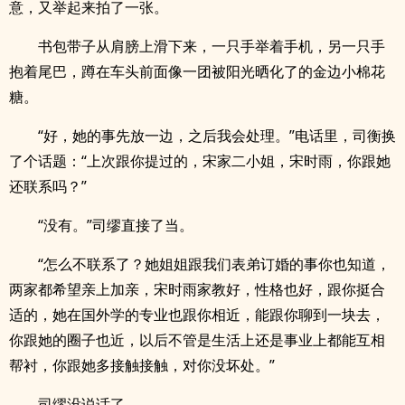
意，又举起来拍了一张。
书包带子从肩膀上滑下来，一只手举着手机，另一只手
抱着尾巴，蹲在车头前面像一团被阳光晒化了的金边小棉花
糖。
“好，她的事先放一边，之后我会处理。”电话里，司衡换
了个话题：“上次跟你提过的，宋家二小姐，宋时雨，你跟她
还联系吗？”
“没有。”司缪直接了当。
“怎么不联系了？她姐姐跟我们表弟订婚的事你也知道，
两家都希望亲上加亲，宋时雨家教好，性格也好，跟你挺合
适的，她在国外学的专业也跟你相近，能跟你聊到一块去，
你跟她的圈子也近，以后不管是生活上还是事业上都能互相
帮衬，你跟她多接触接触，对你没坏处。”
司缪没说话了。