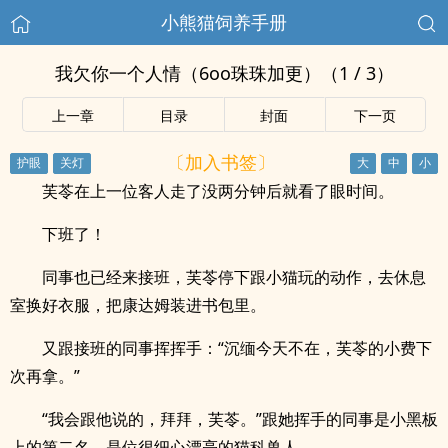
小熊猫饲养手册
我欠你一个人情（6oo珠珠加更）（1 / 3）
上一章
目录
封面
下一页
〔加入书签〕
芙苓在上一位客人走了没两分钟后就看了眼时间。
下班了！
同事也已经来接班，芙苓停下跟小猫玩的动作，去休息
室换好衣服，把康达姆装进书包里。
又跟接班的同事挥挥手：“沉缅今天不在，芙苓的小费下
次再拿。”
“我会跟他说的，拜拜，芙苓。”跟她挥手的同事是小黑板
上的第二名，是位很细心漂亮的猫科兽人。