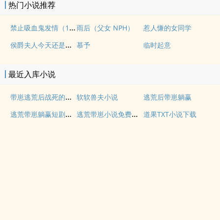
热门小说推荐
禁止吸血鬼发情（1v1姐狗高H）
雨后（父女 NPH）
惹人慊的女同学
侯爵夫人今天还是没有现(婚后, 1v1)
慕予
临时起意
最近入库小说
带崽逃荒后战死的夫君回来了
软软兽夫小说
逃荒后带崽躺赢
逃荒带崽躺赢短剧免费观看
逃荒带崽小说免费阅读
道果TXT小说下载