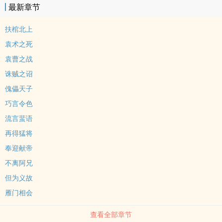
最新章节
月，京师雒阳一户世家大族诞了一位女婴，有道谶言曰：“火凰唳，始
更新，坤德兴，雏龙起。”
扶棺北上
袁术之死
袁曹之战
诛贼之诏
傀儡天子
巧言令色
流言蜚语
再得猛将
奉迎献帝
不离阿兄
但为义故
雁门相会
查看全部章节