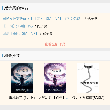
妃子笑的作品
国民女神穿进肉文中【高H、SM、NP】（正文免费）
/
妃子笑
【三国】江河旧时波
/
妃子笑
囚爱【高H、SM、NP】
/
妃子笑
查看全部作品
相关推荐
蜜桃熟了 (1v1 H)
温涩甜月【姐弟】【1v1】
权力关系指南(BDSM)