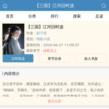
【三国】江河旧时波
首页
分类
排行
搜索
足迹
【三国】江河旧时波
作者：
妃子笑
类别：
情欲小说
2026-06-27 11:09:37
更新时间：
最新章节：
扶棺北上
立即阅读
章节目录
加入书架
内容简介
东汉熹平四年，耀星晦暗。汉灵帝为充私库，卖官鬻爵。市井谚云：
“铜钱响，官帽长。”县衙州府、朝堂殿下，多是不识之无，渐少赤胆
忠臣。 庙堂如此，江湖更甚。每逢朝代气数将尽之际，上天好似
展开全部
也下了预警，总是连年灾荒。兼之赋税如豺，胥吏似虎，以至家破。
卖儿鬻女、易子而食，只见白骨露于野，千里无鸡鸣。 同年春正