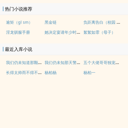
热门小说推荐
负距离告白（校园 h）
逾矩（gl sm）
黑金链
她决定宴请年少时的自己（1v1H）
淫龙驯服手册
絮絮如霏（母子）
最近入库小说
我们仍未知道那颗星的校规 电视剧
我们仍未知那天警校组的心情观影
五个大佬哥哥独宠真千金全集免费观看
长得太帅而不得不出家小说
杨柏杨
杨柏一