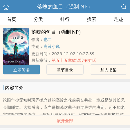
落魄的鱼目（强制 NP）
首页
分类
排行
搜索
足迹
落魄的鱼目（强制 NP）
作者：
也二
类别：
高辣小说
2025-12-02 10:27:39
更新时间：
最新章节：
第五十五章欲望没有姓氏
立即阅读
章节目录
加入书架
内容简介
论跟年少无知时玩弄抛弃过的高岭之花前男友共处一室或是陪其长兄
长期睡觉。选择后者，应当是榆暮这辈子做过最烂的决定。还不如老
实道歉求前者原谅。--卷款从纽约跑路时，好友问了一个榆暮极其滥
展开全部
俗的问题。“爱过吗？”榆暮第一反应，她说得是哪个？榆暮第二反
应，回答：“爱。”......个屁啊。差点没把她给爱死了。榆暮指得是做