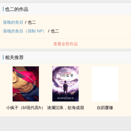
也二的作品
落魄的鱼目
/
也二
落魄的鱼目（强制 NP）
/
也二
查看全部作品
相关推荐
小疯子（bl现代高h）
滄瀾沉珠，欲海成淵
自蹈覆辙