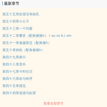
最新章节
爱。--“我知道你是怎样的人；我知道你做了些什么；我知道你曾为金
钱与享乐堕落到何种地步。”“然而，尽管这些行为该让我心生厌恶、
第五十五章欲望没有姓氏
羞耻与鄙视，我却在内心深处依旧感到对你的爱比以往更盲目，更疯
第五十四章小公子
狂，也因而更具罪愆。”
第五十三章一个问题
第五十二章餍意（配角微微h） r ou se 8.c om
第五十一章逾越禁忌（配角微h）
第五十章病热（配角微微h）
第四十九章家仆
第四十八章意外
第四十七章今时往日
第四十六章欲与秩序
第四十五章撞见
第四十四章道德与欲望
查看全部章节