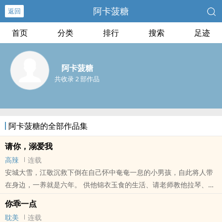
阿卡菠糖
返回
首页
分类
排行
搜索
足迹
阿卡菠糖
共收录 2 部作品
阿卡菠糖的全部作品集
请你，溺爱我
高辣
连载
安城大雪，江敬沉救下倒在自己怀中奄奄一息的小男孩，自此将人带
在身边，一养就是六年。 供他锦衣玉食的生活、请老师教他拉琴、将
人捧在手心、宠他护他不叫他受一点委屈。 男孩乖巧懂事，却独藏不
你乖一点
住眸..
耽美
连载
本站提示：各位书友要是觉得《请你，溺爱我》还不错的话请不要忘