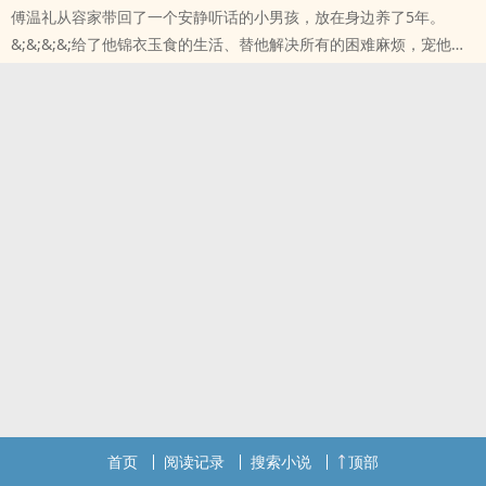
傅温礼从容家带回了一个安静听话的小男孩，放在身边养了5年。
记向您QQ群和微博里的朋友推荐哦！
&;&;&;&;给了他锦衣玉食的生活、替他解决所有的困难麻烦，宠他惯
他纵着他，却独独不能说爱他。&;&;&;&;男孩20岁生日时，傅温礼抱
着他站在落地窗前问他..
本站提示：各位书友要是觉得《你乖一点》还不错的话请不要忘记向
您QQ群和微博里的朋友推荐哦！
首页
阅读记录
搜索小说
顶部