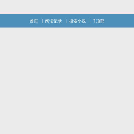
还不错的话请不要忘记向您QQ群和微博里的朋友推荐哦！
首页
阅读记录
搜索小说
顶部