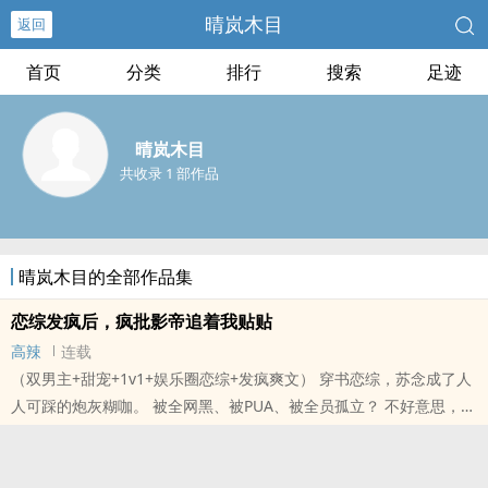
晴岚木目
返回
首页
分类
排行
搜索
足迹
晴岚木目
共收录 1 部作品
晴岚木目的全部作品集
恋综发疯后，疯批影帝追着我贴贴
高辣
连载
（双男主+甜宠+1v1+娱乐圈恋综+发疯爽文） 穿书恋综，苏念成了人
人可踩的炮灰糊咖。 被全网黑、被PUA、被全员孤立？ 不好意思，我
直接发疯摆烂，唢呐怼绿茶，金句炸全网！ 清冷阴鸷、背景通天的疯
批影帝， 本..
本站提示：各位书友要是觉得《恋综发疯后，疯批影帝追着我贴贴》